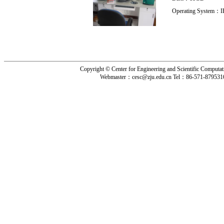
Operating System：
I
Copyright © Center for Engineering and Scientific Computat
Webmaster：
cesc@zju.edu.cn
Tel：
86-571-879531