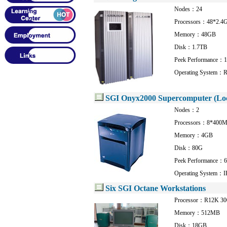
Nodes：24
Processors：48*2.4
Memory：48GB
Disk：1.7TB
Peek Performance：1
Operating System：R
SGI Onyx2000 Supercomputer (Locat
Nodes：2
Processors：8*400
Memory：4GB
Disk：80G
Peek Performance：6
Operating System：I
Six SGI Octane Workstations
Processor：R12K 3
Memory：512MB
Disk：18GB