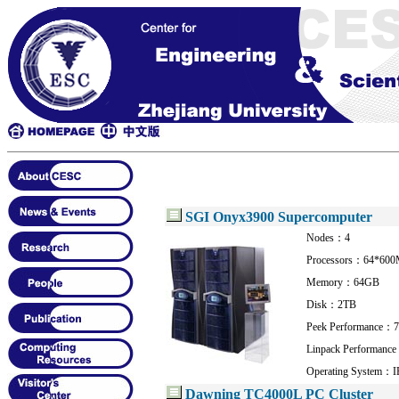
SGI Onyx3900 Supercomputer
Nodes：4
Processors：64*60
Memory：64GB
Disk：2TB
Peek Performance：7
Linpack Performanc
Operating System：I
Dawning TC4000L PC Cluster