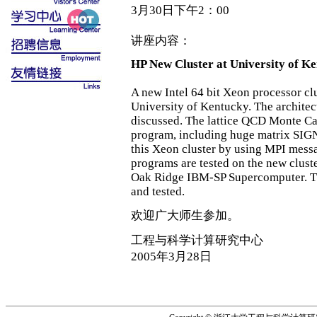
3月30日下午2：00
讲座内容：
HP New Cluster at University of K
A new Intel 64 bit Xeon processor clu
University of Kentucky. The architec
discussed. The lattice QCD Monte C
program, including huge matrix SIGN 
this Xeon cluster by using MPI messag
programs are tested on the new clust
Oak Ridge IBM-SP Supercomputer. Th
and tested.
欢迎广大师生参加。
工程与科学计算研究中心
2005年3月28日