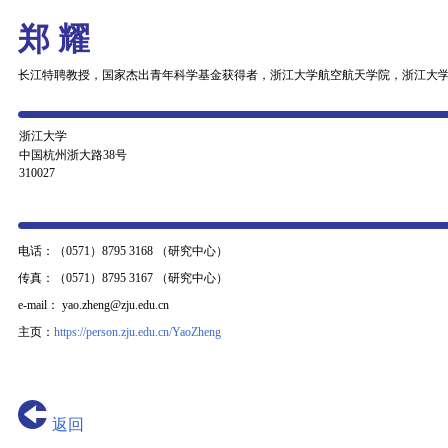
郑 耀
长江特聘教授，国家杰出青年科学基金获得者，浙江大学航空航天学院，浙江大
浙江大学
中国杭州浙大路38号
310027
电话：
（0571）8795 3168 （研究中心）
传真：
（0571）8795 3167 （研究中心）
e-mail：
yao.zheng@zju.edu.cn
主页：
https://person.zju.edu.cn/YaoZheng
返回