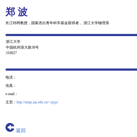
郑 波
长江特聘教授，国家杰出青年科学基金获得者， 浙江大学物理系
浙江大学
中国杭州浙大路38号
310027
电话：
传真：
e-mail：
主页：
http://zimp.zju.edu.cn/~cpsp/
返回